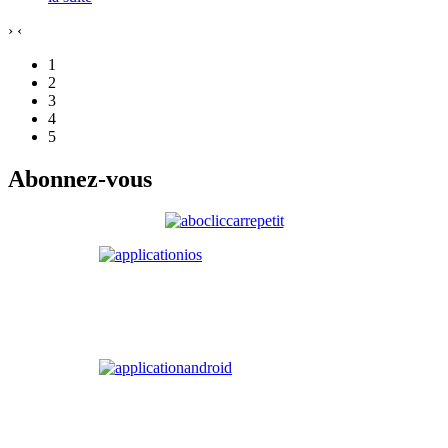
›
‹
1
2
3
4
5
Abonnez-vous