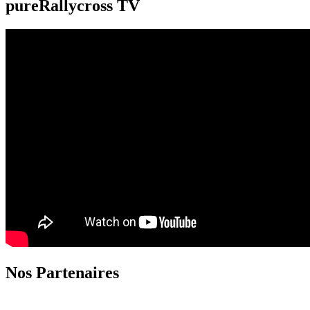
pureRallycross TV
Nos Partenaires