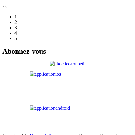
›
‹
1
2
3
4
5
Abonnez-vous