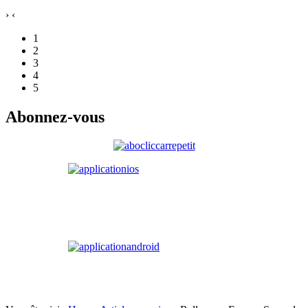
›
‹
1
2
3
4
5
Abonnez-vous