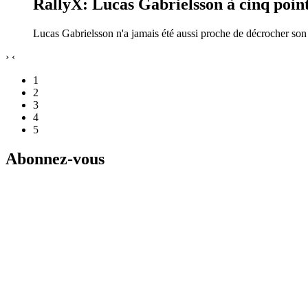
RallyX: Lucas Gabrielsson à cinq point
Lucas Gabrielsson n'a jamais été aussi proche de décrocher s
›
‹
1
2
3
4
5
Abonnez-vous