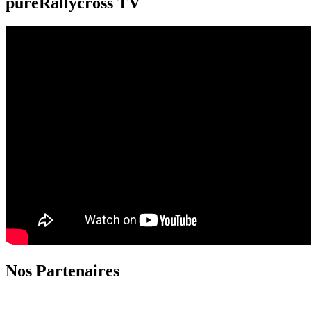
pureRallycross TV
Nos Partenaires