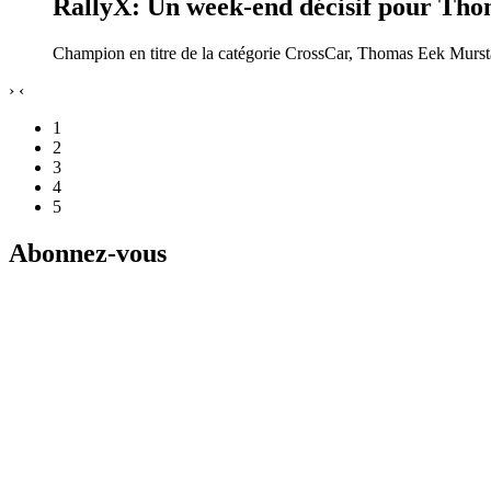
RallyX: Un week-end décisif pour Th
Champion en titre de la catégorie CrossCar, Thomas Eek Murstad
›
‹
1
2
3
4
5
Abonnez-vous