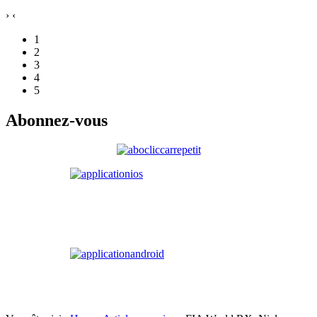
›
‹
1
2
3
4
5
Abonnez-vous