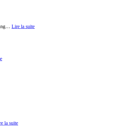
ing
…
Lire la suite
te
re la suite