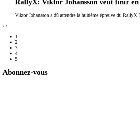
RallyX: Viktor Johansson veut finir en
Viktor Johansson a dû attendre la huitième épreuve du RallyX N
›
‹
1
2
3
4
5
Abonnez-vous