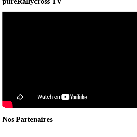
pureRallycross TV
Nos Partenaires