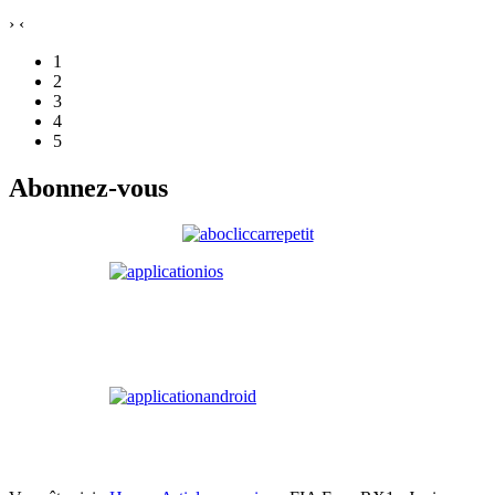
›
‹
1
2
3
4
5
Abonnez-vous