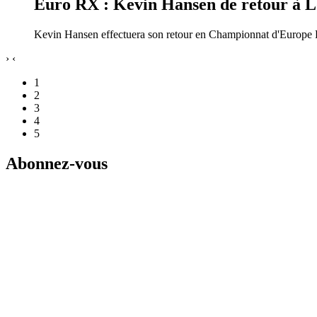
Euro RX : Kevin Hansen de retour à
Kevin Hansen effectuera son retour en Championnat d'Europe F
›
‹
1
2
3
4
5
Abonnez-vous