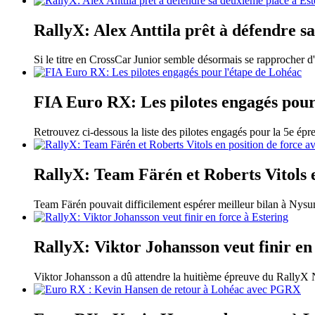
RallyX: Alex Anttila prêt à défendre s
Si le titre en CrossCar Junior semble désormais se rapprocher d'I
FIA Euro RX: Les pilotes engagés pour
Retrouvez ci-dessous la liste des pilotes engagés pour la 5e ép
RallyX: Team Färén et Roberts Vitols e
Team Färén pouvait difficilement espérer meilleur bilan à Nysu
RallyX: Viktor Johansson veut finir en
Viktor Johansson a dû attendre la huitième épreuve du RallyX N