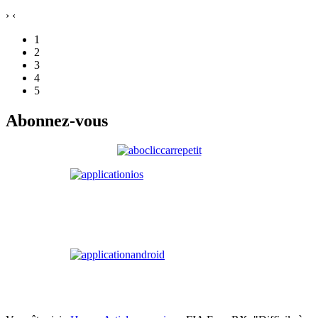
›
‹
1
2
3
4
5
Abonnez-vous