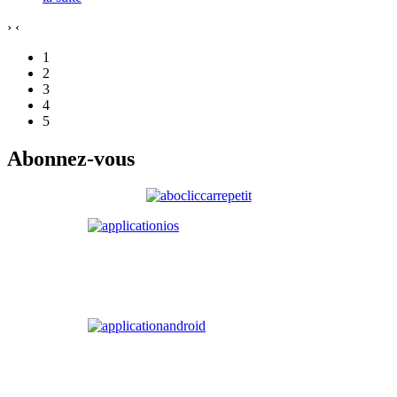
›
‹
1
2
3
4
5
Abonnez-vous