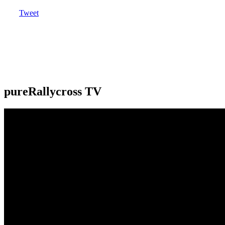
Tweet
pureRallycross TV