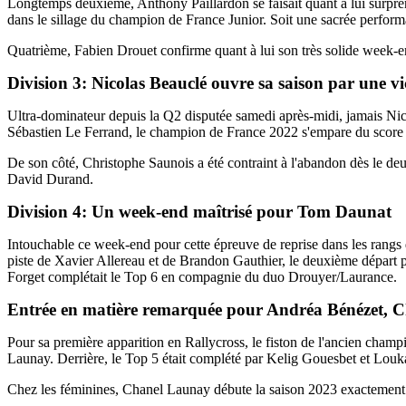
Longtemps deuxième, Anthony Paillardon se faisait quant à lui surpre
dans le sillage du champion de France Junior. Soit une sacrée perform
Quatrième, Fabien Drouet confirme quant à lui son très solide week-e
Division 3: Nicolas Beauclé ouvre sa saison par une vi
Ultra-dominateur depuis la Q2 disputée samedi après-midi, jamais Ni
Sébastien Le Ferrand, le champion de France 2022 s'empare du score p
De son côté, Christophe Saunois a été contraint à l'abandon dès le 
David Durand.
Division 4: Un week-end maîtrisé pour Tom Daunat
Intouchable ce week-end pour cette épreuve de reprise dans les rangs 
piste de Xavier Allereau et de Brandon Gauthier, le deuxième départ
Forget complétait le Top 6 en compagnie du duo Drouyer/Laurance.
Entrée en matière remarquée pour Andréa Bénézet, C
Pour sa première apparition en Rallycross, le fiston de l'ancien champ
Launay. Derrière, le Top 5 était complété par Kelig Gouesbet et Louka
Chez les féminines, Chanel Launay débute la saison 2023 exactement