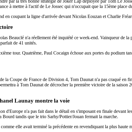
ndre par la très bonne stratégie de Joker Lap déployée par Tom Le Josse
ance à mettre à l'actif de Le Jossec qui n'occupait que la 15ème place d
nd en coupant la ligne d'arrivée devant Nicolas Eouzan et Charlie Fréa
ctoire
colas Beauclé n'a réellement été inquiété ce week-end. Vainqueur de l
arfait de 41 unités.
deuxième tour. Quatrième, Paul Cocaign échoue aux portes du podium t
de la Coupe de France de Division 4, Tom Daunat n'a pas craqué en final
 permettra à Tom Daunat de décrocher la première victoire de la saiso
hanel Launay montre la voie
ion d'Europe n'a pas fait dans le détail en s'imposant en finale devant l
 Bourd tandis que le trio Sarhy/Pottier/Jouan fermait la marche.
 comme elle avait terminé la précédente en revendiquant la plus haut