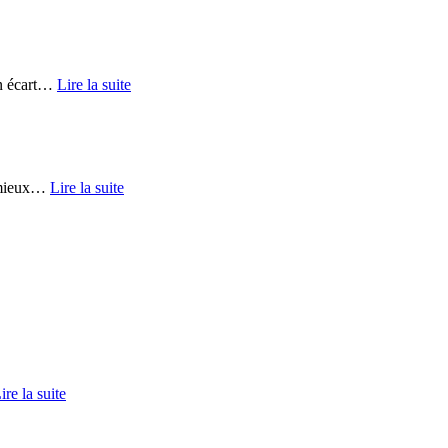
 écart
…
Lire la suite
mieux
…
Lire la suite
ire la suite