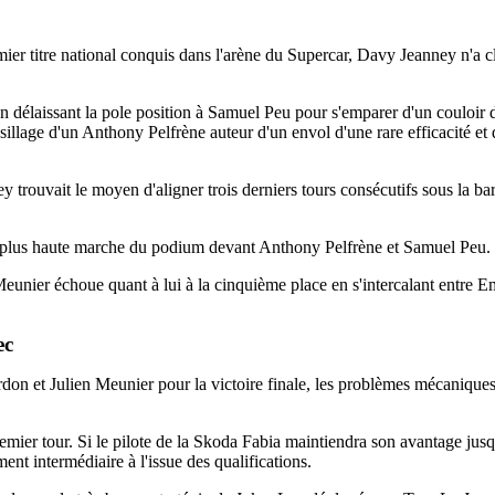
mier titre national conquis dans l'arène du Supercar, Davy Jeanney n'a
en délaissant la pole position à Samuel Peu pour s'emparer d'un couloir d
 sillage d'un Anthony Pelfrène auteur d'un envol d'une rare efficacité e
ey trouvait le moyen d'aligner trois derniers tours consécutifs sous la b
a plus haute marche du podium devant Anthony Pelfrène et Samuel Peu.
en Meunier échoue quant à lui à la cinquième place en s'intercalant ent
ec
rdon et Julien Meunier pour la victoire finale, les problèmes mécaniques
premier tour. Si le pilote de la Skoda Fabia maintiendra son avantage jus
t intermédiaire à l'issue des qualifications.