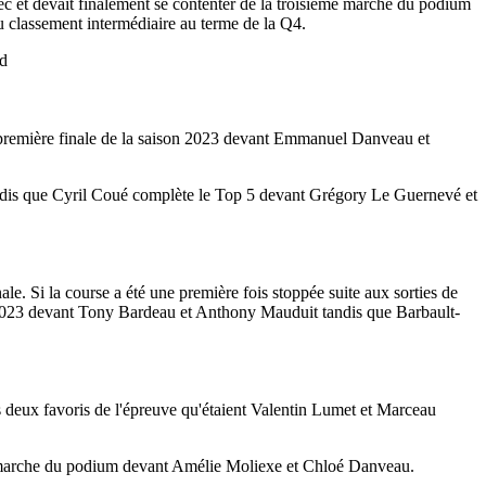
c et devait finalement se contenter de la troisième marche du podium
u classement intermédiaire au terme de la Q4.
rd
a première finale de la saison 2023 devant Emmanuel Danveau et
andis que Cyril Coué complète le Top 5 devant Grégory Le Guernevé et
e. Si la course a été une première fois stoppée suite aux sorties de
n 2023 devant Tony Bardeau et Anthony Mauduit tandis que Barbault-
es deux favoris de l'épreuve qu'étaient Valentin Lumet et Marceau
e marche du podium devant Amélie Moliexe et Chloé Danveau.