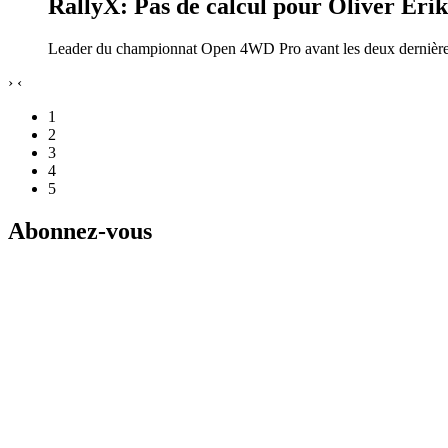
RallyX: Pas de calcul pour Oliver Eri
Leader du championnat Open 4WD Pro avant les deux dernières c
›
‹
1
2
3
4
5
Abonnez-vous