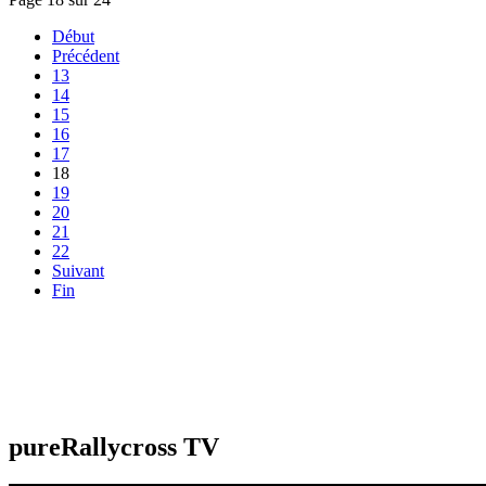
Début
Précédent
13
14
15
16
17
18
19
20
21
22
Suivant
Fin
pureRallycross TV