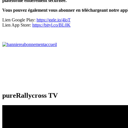
plateforme entièrement sécurisée.
Vous pouvez également vous abonner en téléchargeant notre appl
Lien Google Play:
https://ggle.io/4loT
Lien App Store:
https://bityl.co/BL0K
pureRallycross TV