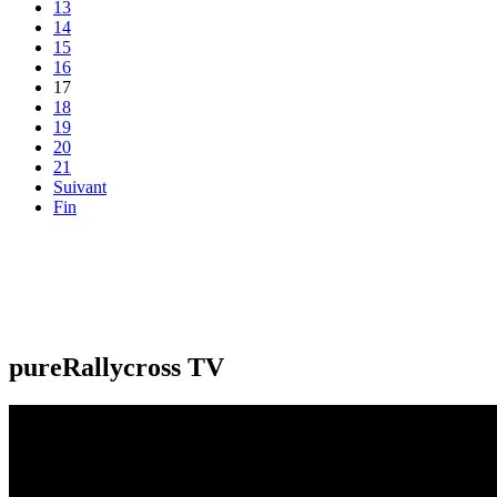
13
14
15
16
17
18
19
20
21
Suivant
Fin
pureRallycross TV