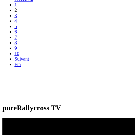
1
2
3
4
5
6
7
8
9
10
Suivant
Fin
pureRallycross TV