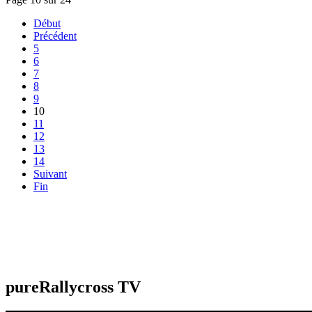
Début
Précédent
5
6
7
8
9
10
11
12
13
14
Suivant
Fin
pureRallycross TV