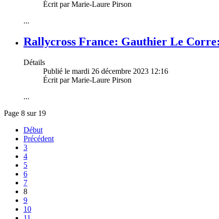
Écrit par Marie-Laure Pirson
...
Rallycross France: Gauthier Le Corre:
Détails
Publié le mardi 26 décembre 2023 12:16
Écrit par Marie-Laure Pirson
...
Page 8 sur 19
Début
Précédent
3
4
5
6
7
8
9
10
11