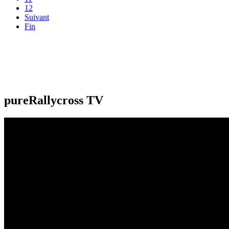
12
Suivant
Fin
pureRallycross TV