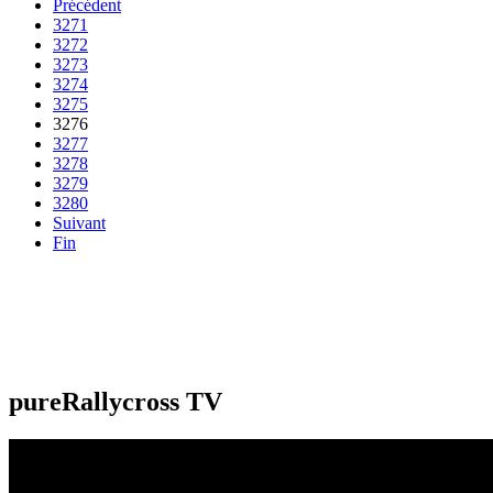
Précédent
3271
3272
3273
3274
3275
3276
3277
3278
3279
3280
Suivant
Fin
pureRallycross TV