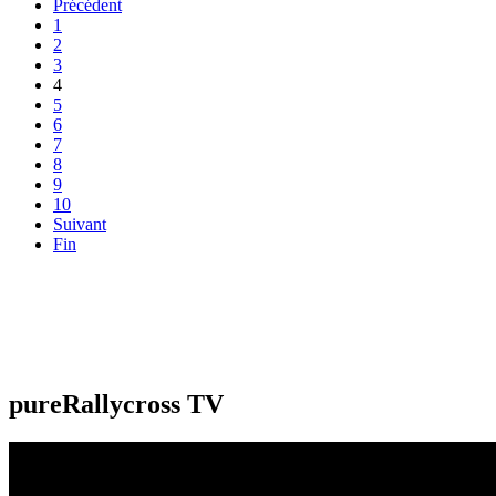
Précédent
1
2
3
4
5
6
7
8
9
10
Suivant
Fin
pureRallycross TV