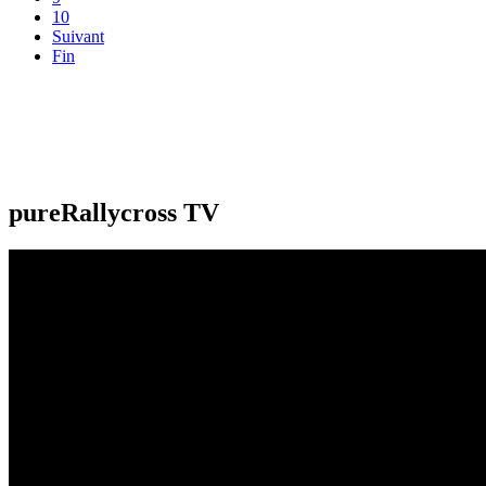
10
Suivant
Fin
pureRallycross TV