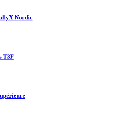
RallyX Nordic
es T3F
supérieure