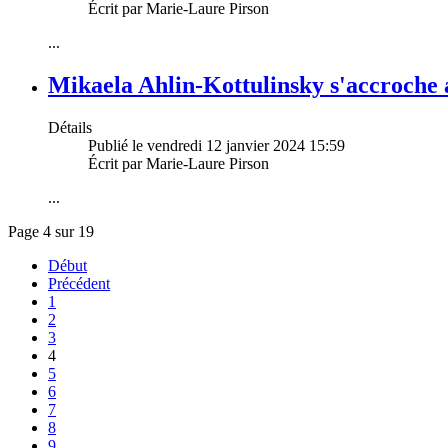
Écrit par Marie-Laure Pirson
...
Mikaela Ahlin-Kottulinsky s'accroch
Détails
Publié le vendredi 12 janvier 2024 15:59
Écrit par Marie-Laure Pirson
...
Page 4 sur 19
Début
Précédent
1
2
3
4
5
6
7
8
9