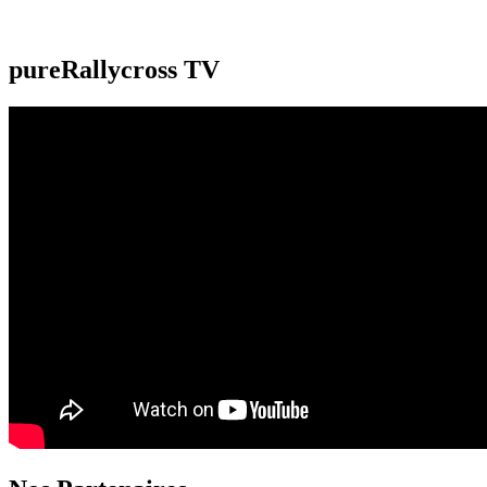
pureRallycross TV